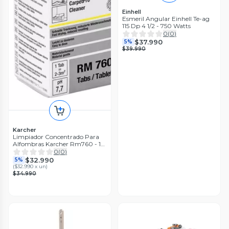
Einhell
Esmeril Angular Einhell Te-ag
115 Dp 4 1/2 - 750 Watts
0
(
0
)
$37.990
5%
$39.990
Karcher
Limpiador Concentrado Para
Alfombras Karcher Rm760 - 16
Tabl
0
(
0
)
$32.990
5%
(
$32.990 x un
)
$34.990