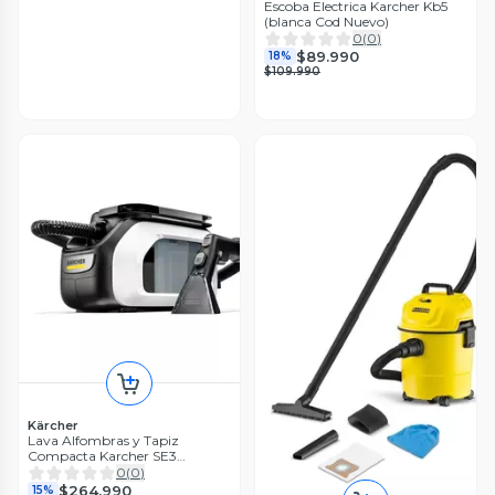
Escoba Electrica Karcher Kb5
(blanca Cod Nuevo)
0
(
0
)
$89.990
18%
$109.990
Kärcher
Lava Alfombras y Tapiz
Compacta Karcher SE3
Compact
0
(
0
)
$264.990
15%