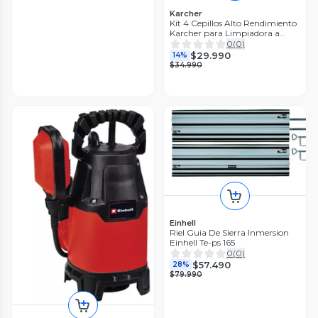
Karcher
Kit 4 Cepillos Alto Rendimiento
Karcher para Limpiadora a
Vapor
0
(
0
)
$29.990
14%
$34.990
Einhell
Riel Guia De Sierra Inmersion
Einhell Te-ps 165
0
(
0
)
$57.490
28%
$79.990