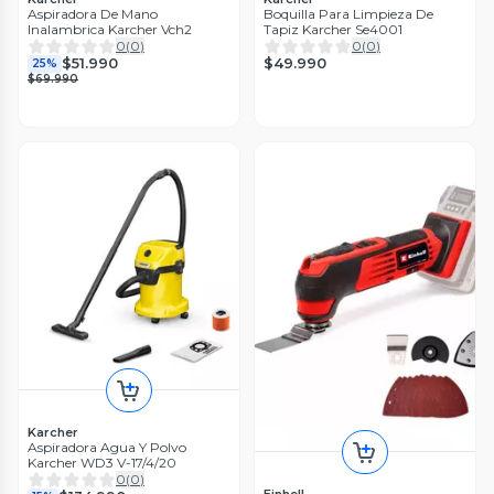
Aspiradora De Mano
Boquilla Para Limpieza De
Inalambrica Karcher Vch2
Tapiz Karcher Se4001
0
(
0
)
0
(
0
)
$49.990
$51.990
25%
$69.990
Karcher
Aspiradora Agua Y Polvo
Karcher WD3 V-17/4/20
0
(
0
)
Einhell