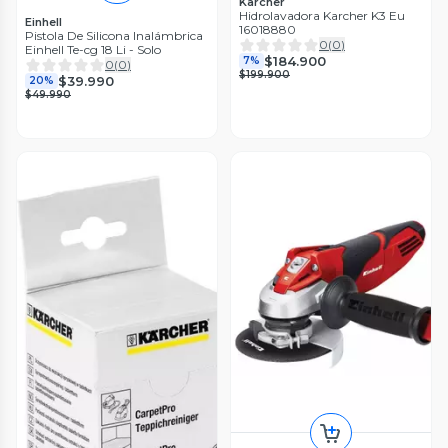
Karcher
Hidrolavadora Karcher K3 Eu
Einhell
16018880
Pistola De Silicona Inalámbrica
0
(
0
)
Einhell Te-cg 18 Li - Solo
$184.900
7%
0
(
0
)
$199.900
$39.990
20%
$49.990