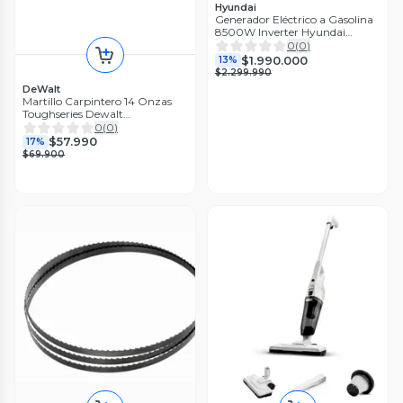
Hyundai
Generador Eléctrico a Gasolina
8500W Inverter Hyundai
82HYD8750IRD
0
(
0
)
$1.990.000
13%
$2.299.990
DeWalt
Martillo Carpintero 14 Onzas
Toughseries Dewalt
DWHT51138X
0
(
0
)
$57.990
17%
$69.900