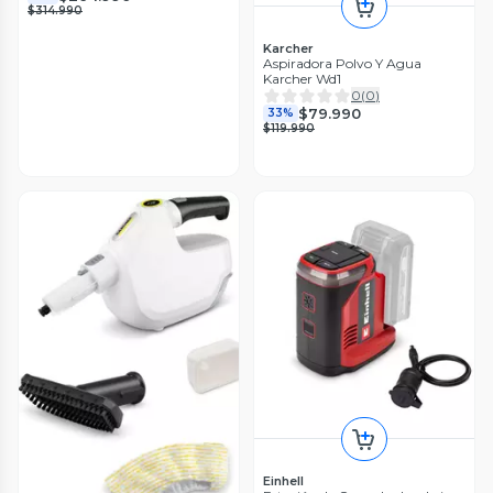
$314.990
Karcher
Aspiradora Polvo Y Agua
Karcher Wd1
0
(
0
)
$79.990
33%
$119.990
Einhell