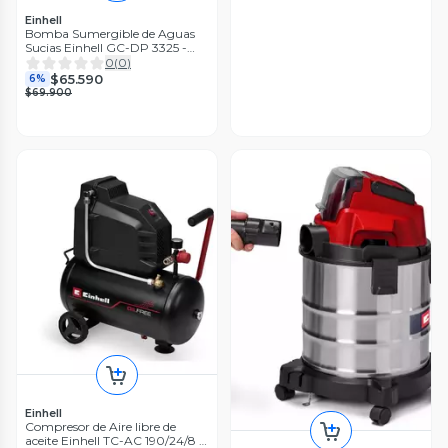
Einhell
Bomba Sumergible de Aguas
Sucias Einhell GC-DP 3325 -
330w
0
(
0
)
$65.590
6%
$69.900
Einhell
Compresor de Aire libre de
aceite Einhell TC-AC 190/24/8 I