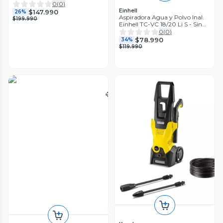
OF
0
(
0
)
Einhell
$147.990
26%
Aspiradora Agua y Polvo Inal.
$199.990
Einhell TC-VC 18/20 Li S - Sin
Baterías
0
(
0
)
$78.990
34%
$119.990