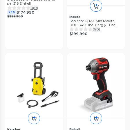
sm 216 Einhell
0
(
0
)
$174.990
23%
$229.900
Makita
Soplador 13 M3-Min Makita
DUB184SF Inc. Carg y 1 Bat
3AH
0
(
0
)
$199.990
Karcher
Einhell