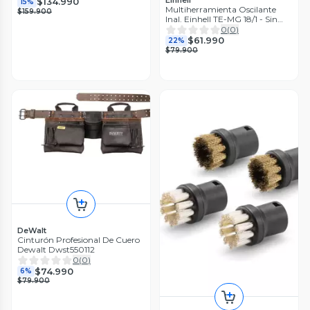
$134.990
15%
Multiherramienta Oscilante
$159.900
Inal. Einhell TE-MG 18/1 - Sin
Bat.
0
(
0
)
$61.990
22%
$79.900
DeWalt
Cinturón Profesional De Cuero
Dewalt Dwst550112
0
(
0
)
$74.990
6%
$79.900