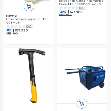
Estación de Carga Inalambrica
Einhell TE-ES 18/150/1 Li-C - Sin
Bat.
0
(
0
)
$143.900
20%
$179.990
Karcher
Limpiadora de vapor Karcher
SC 1 Multi
0
(
0
)
$109.990
8%
$119.990