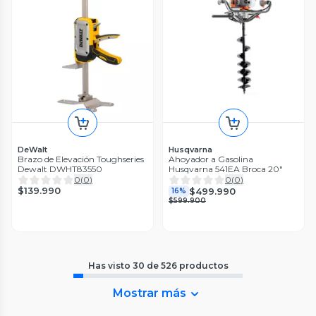
DeWalt
Husqvarna
Brazo de Elevación Toughseries
Ahoyador a Gasolina
Dewalt DWHT83550
Husqvarna 541EA Broca 20"
0
(
0
)
0
(
0
)
$139.990
$499.990
16%
$599.900
Has visto
30
de
526
productos
Mostrar más