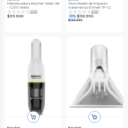
Hidrolavadora Karcher Wash Jet
Atornillador de Impacto
- 1.200 Watts
inalámbrico Einhell TP-CI
18/250-C Li BL - Solo
0
(
0
)
0
(
0
)
$99.900
$116.990
10%
$129.990
Karcher
Karcher