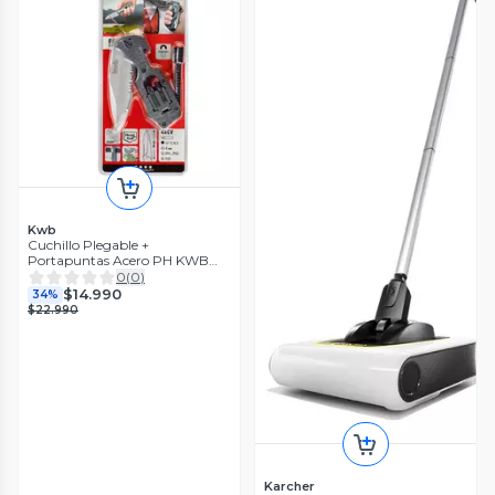
Kwb
Cuchillo Plegable +
Portapuntas Acero PH KWB
49016620
0
(
0
)
$14.990
34%
$22.990
Karcher