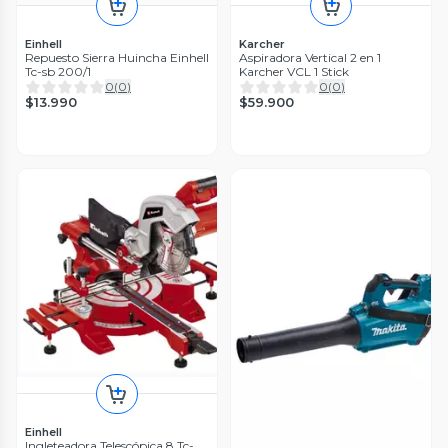
Einhell
Karcher
Repuesto Sierra Huincha Einhell
Aspiradora Vertical 2 en 1
Tc-sb 200/1
Karcher VCL 1 Stick
0
(
0
)
0
(
0
)
$13.990
$59.900
Einhell
Ingleteadora Telescópica 8 Tc-