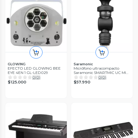
GLOWING
Saramonic
EFECTO LED GLOWING BEE
Micrófono ultracompacto
EYE 4EN 1 GL-LED029
Saramonic SMARTMIC UC MINI
(USB C )
0
(
0
)
0
(
0
)
$125.000
$57.990