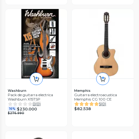
Washburn
Memphis
Pack de guitarra electrica
Guitarra electroacustica
Washburn X15TSP
Memphis CG 100 CE
0
(
0
)
5
(
0
)
$82.538
$230.000
16%
$276.990