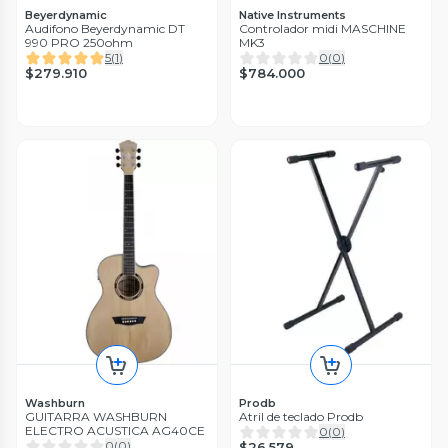
Beyerdynamic
Native Instruments
Audifono Beyerdynamic DT
Controlador midi MASCHINE
990 PRO 250ohm
MK3
5
(
1
)
0
(
0
)
$279.910
$784.000
Washburn
Prodb
GUITARRA WASHBURN
Atril de teclado Prodb
ELECTRO ACUSTICA AG40CE
0
(
0
)
0
(
0
)
$26.579