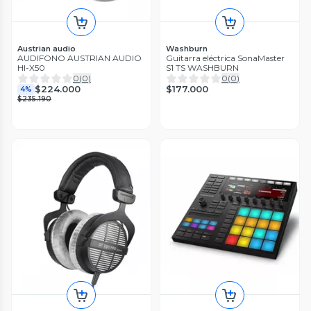
Austrian audio
Washburn
AUDIFONO AUSTRIAN AUDIO
Guitarra eléctrica SonaMaster
HI-X50
S1 TS WASHBURN
0
(
0
)
0
(
0
)
$177.000
$224.000
4%
$235.190