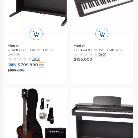
Medeli
Medeli
PIANO DIGITAL MEDELI
TECLADO MEDELI MK 100
DP330
0
(
0
)
0
(
0
)
$195.000
$709.990
28%
$999.000