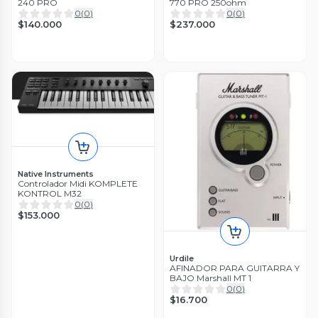
240 PRO
770 PRO 250ohm
0
(
0
)
0
(
0
)
$140.000
$237.000
Native Instruments
Controlador Midi KOMPLETE
KONTROL M32
0
(
0
)
$153.000
Urdile
AFINADOR PARA GUITARRA Y
BAJO Marshall MT 1
0
(
0
)
$16.700