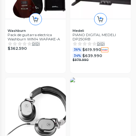
Washburn
Medeli
Pack de guitarra electrica
PIANO DIGITAL MEDELI
Washburn WIN14 WAPAKE-A
DP250RB
0
(
0
)
0
(
0
)
$362.590
$619.990
36%
$639.990
34%
$979.990