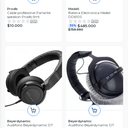
Prodb
Medeli
Cable profesional Parlante
Bateria Electronica Medeli
speakon Prodb 5mt
DD610S
0
(
0
)
0
(
0
)
$10.000
$485.000
36%
$759.990
Beyerdynamic
Beyerdynamic
Audifono Beyerdynamic DT
Audífono Beyerdynamic DT