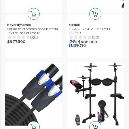
Beyerdynamic
Medeli
Set de micrófonos para bateria
PIANO DIGITAL MEDELI
TG Drum Set Pro M
DP260
0
(
0
)
0
(
0
)
$977.500
$688.000
34%
$1.058.390