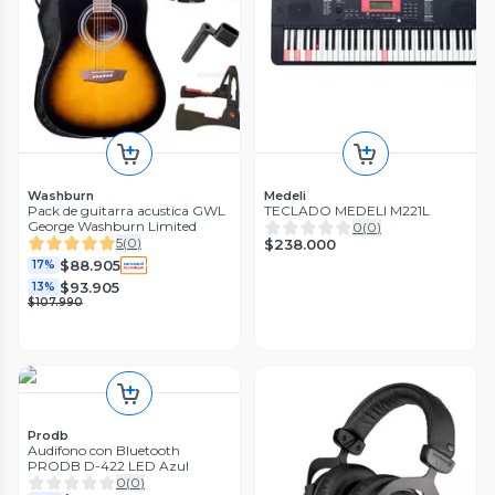
Washburn
Medeli
Pack de guitarra acustica GWL
TECLADO MEDELI M221L
George Washburn Limited
0
(
0
)
5
(
0
)
$238.000
$88.905
17%
$93.905
13%
$107.990
Prodb
Audifono con Bluetooth
PRODB D-422 LED Azul
0
(
0
)