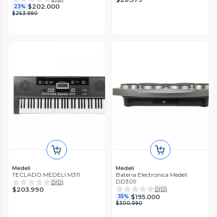
$202.000
23%
$263.990
Medeli
Medeli
TECLADO MEDELI M311
Bateria Electronica Medeli
DD309
0
(
0
)
0
(
0
)
$203.990
$195.000
35%
$300.990