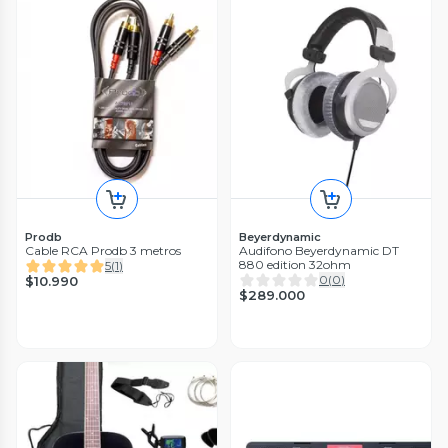
Prodb
Beyerdynamic
Cable RCA Prodb 3 metros
Audifono Beyerdynamic DT
880 edition 32ohm
5
(
1
)
0
(
0
)
$10.990
$289.000