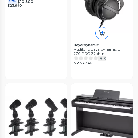
$10.300
57%
$23.990
Beyerdynamic
Audífono Beyerdynamic DT
770 PRO 32ohm
0
(
0
)
$233.345