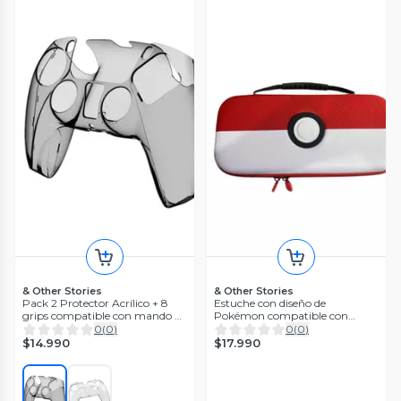
& Other Stories
& Other Stories
Pack 2 Protector Acrílico + 8
Estuche con diseño de
grips compatible con mando de
Pokémon compatible con
Ps5
nintendo Switch 2
0
(
0
)
0
(
0
)
$14.990
$17.990