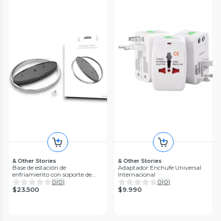
& Other Stories
& Other Stories
Base de estación de
Adaptador Enchufe Universal
enfriamiento con soporte de
Internacional
consola vertical compatible P5
0
(
0
)
0
(
0
)
PRO /FOR P5/P5 SLIM
$23.500
$9.990