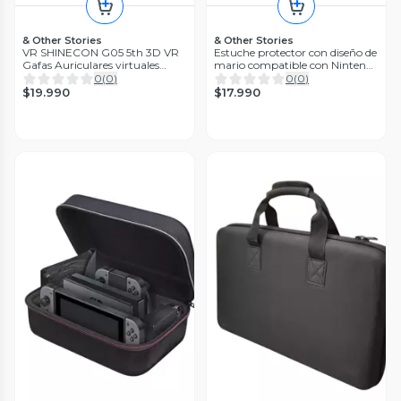
& Other Stories
& Other Stories
VR SHINECON G05 5th 3D VR
Estuche protector con diseño de
Gafas Auriculares virtuales
mario compatible con Nintendo
Gafas digitales
Switch 2
0
(
0
)
0
(
0
)
$19.990
$17.990