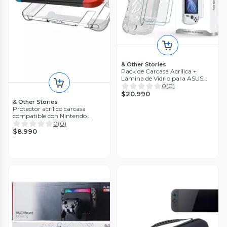
& Other Stories
Pack de Carcasa Acrílica +
Lámina de Vidrio para ASUS
ROG Ally
0
(
0
)
$20.990
& Other Stories
Protector acrílico carcasa
compatible con Nintendo
Switch
0
(
0
)
$8.990