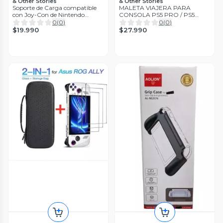
& Other Stories
& Other Stories
Soporte de Carga compatible
MALETA VIAJERA PARA
con Joy-Con de Nintendo
CONSOLA PS5 PRO / PS5
Switch 2
PORTAL/ SLIM
0
(
0
)
0
(
0
)
$19.990
$27.990