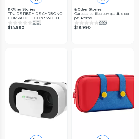
& Other Stories
& Other Stories
TPU DE FIBRA DE CARBONO
Carcasa acrilica compatible con
COMPATIBLE CON SWITCH
ps5 Portal
OLED
0
(
0
)
0
(
0
)
$14.990
$19.990