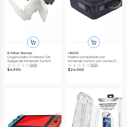
& Other Stories
+8000
Organizador Protector De
Maleta compatible con
Juegos de Nintendo Switch
Nintendo Switch con correa De
Hombro
0
(
0
)
0
(
0
)
$4.990
$24.000