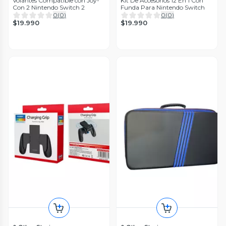
Volantes Compatible con Joy-
Kit De Accesorios 12 En 1 Con
Con 2 Nintendo Switch 2
Funda Para Nintendo Switch
0
(
0
)
0
(
0
)
$19.990
$19.990