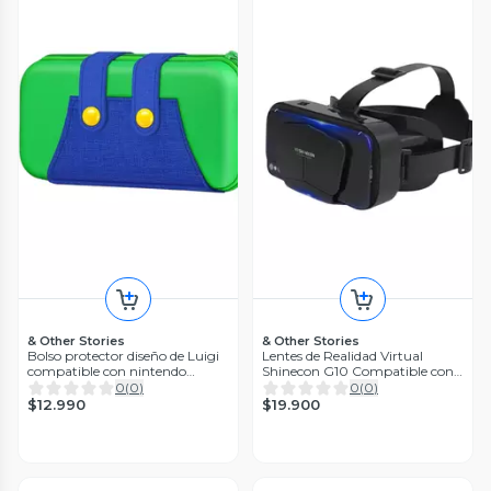
& Other Stories
& Other Stories
Bolso protector diseño de Luigi
Lentes de Realidad Virtual
compatible con nintendo
Shinecon G10 Compatible con
Switch normal y oled
smartphones 3.5” a 7.2”
0
(
0
)
0
(
0
)
$12.990
$19.900