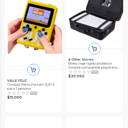
& Other Stories
Bolso viaje rigido protector
consola compatible playstation
5 PRO / ps5 portal / ps5 Slim
0
(
0
)
$39.990
VALLE FELIZ
Consola Retro Portátil SUP 3
para 1 persona
0
(
0
)
$15.000