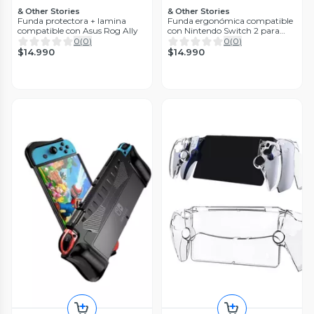
& Other Stories
& Other Stories
Funda protectora + lamina
Funda ergonómica compatible
compatible con Asus Rog Ally
con Nintendo Switch 2 para
mayor comodidad
0
(
0
)
0
(
0
)
$14.990
$14.990