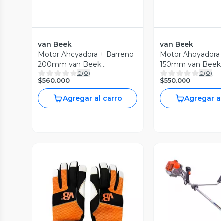
van Beek
van Beek
Motor Ahoyadora + Barreno
Motor Ahoyadora
200mm van Beek
150mm van Beek
0
(
0
)
0
(
0
)
3vB300A-200mm
150mm
$560.000
$550.000
Agregar al carro
Agregar a
Vista Previa
Vista P