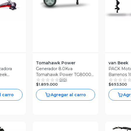
Tomahawk Power
van Beek
zadora
Generador 8.0Kva
PACK Moto
Beek
Tomahawk Power TG8000
Barrenos 1
0
(
0
)
PARTIDA MANUAL
Beek 3vB3
$1.899.000
$693.500
l carro
Agregar al carro
Agr