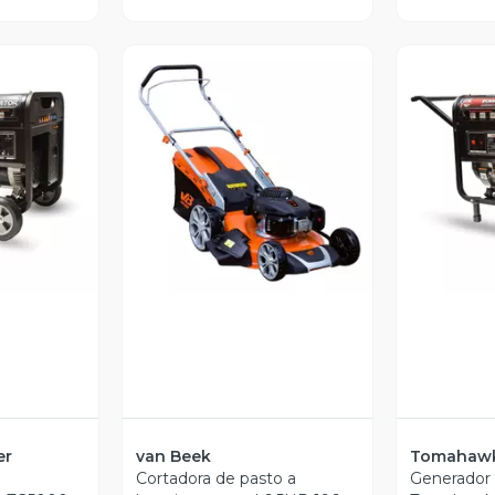
revia
Vista Previa
V
er
van Beek
Tomahawk
Cortadora de pasto a
Generador 