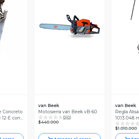
revia
Vista Previa
V
van Beek
van Beek
de Concreto
Motosierra van Beek vB-60
Regla Alis
0
(
0
)
B 12-E con
10'/3.048 
$440.000
con Motor
$1.010.000