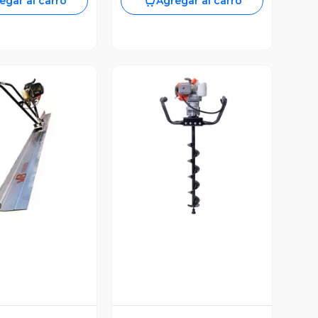
egar al carro
Agregar al carro
ista Previa
Vista Previa