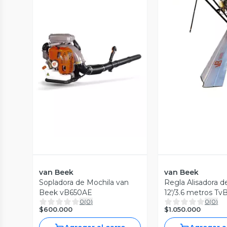
Vista P
Vista Previa
van Beek
van Beek
Sopladora de Mochila van
Regla Alisadora 
Beek vB650AE
12'/3.6 metros Tv
0
(
0
)
0
(
0
)
Motor
$600.000
$1.050.000