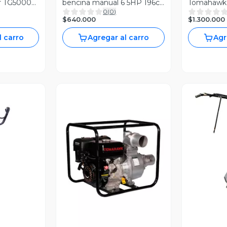
r TG5000E
bencina manual 6 5HP 196cc
Tomahawk
0
(
0
)
RICA
corte 56cm 70L
PARTIDA
$640.000
$1.300.000
l carro
Agregar al carro
Agr
revia
V
Vista Previa