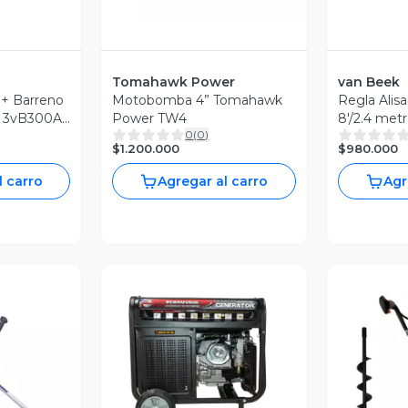
Tomahawk Power
van Beek
 + Barreno
Motobomba 4” Tomahawk
Regla Alis
 3vB300A-
Power TW4
8'/2.4 met
0
(
0
)
Motor
$1.200.000
$980.000
l carro
Agregar al carro
Agr
revia
Vista Previa
V