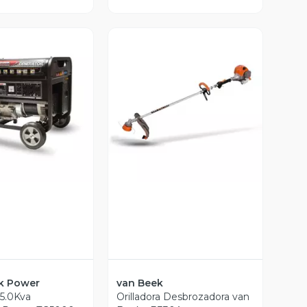
ista Previa
Vista Previa
 Power
van Beek
5.0Kva
Orilladora Desbrozadora van