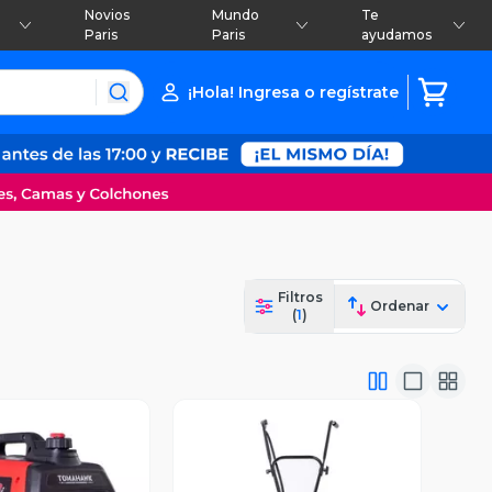
Novios
Mundo
Te
Paris
Paris
ayudamos
¡Hola! Ingresa o regístrate
Filtros
Ordenar
(
1
)