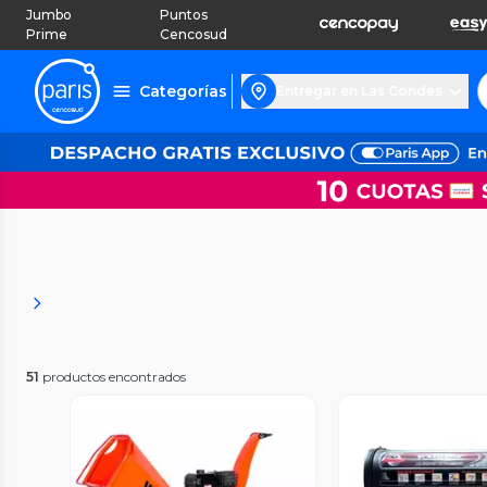
Jumbo
Puntos
Prime
Cencosud
Categorías
Entregar en Las Condes
51
productos encontrados