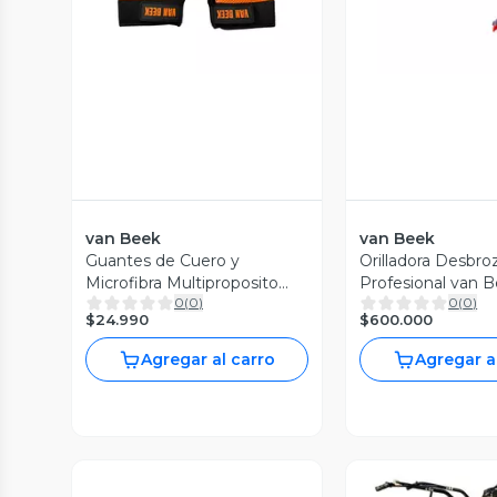
van Beek
van Beek
Guantes de Cuero y
Orilladora Desbro
Microfibra Multiproposito
Profesional van 
0
(
0
)
0
(
0
)
van Beek
3vB400
$24.990
$600.000
Agregar al carro
Agregar a