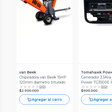
Vista Previa
Vista P
van Beek
Tomahawk Pow
Chipeadora van Beek 15HP
Generador 3.5Kv
120mm diametro triturado
Power TG3500E 
0
(
0
)
0
(
0
)
ELECTRICA
$2.900.000
$900.000
Agregar al carro
Agregar a