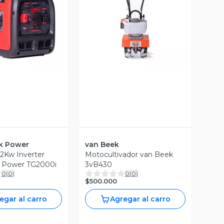
Vista Previa
ista Previa
 Power
van Beek
2Kw Inverter
Motocultivador van Beek
 Power TG2000i
3vB430
0
(
0
)
0
(
0
)
$500.000
egar al carro
Agregar al carro