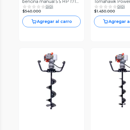
bencina manual 5 5 HP 171cc
Tomahawk Powe
0
(
0
)
0
(
0
)
corte 51cm 70L
PARTIDA ELECT
$540.000
$1.450.000
Agregar al carro
Agregar a
Vista Previa
Vista P