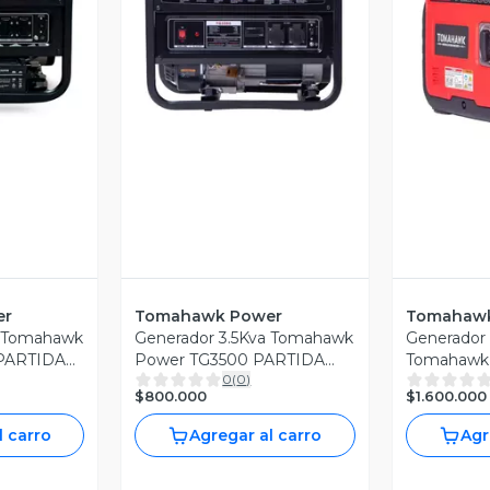
revia
Vista Previa
V
er
Tomahawk Power
Tomahawk
a Tomahawk
Generador 3.5Kva Tomahawk
Generador 
PARTIDA
Power TG3500 PARTIDA
Tomahawk
0
(
0
)
MANUAL
$800.000
$1.600.000
l carro
Agregar al carro
Agr