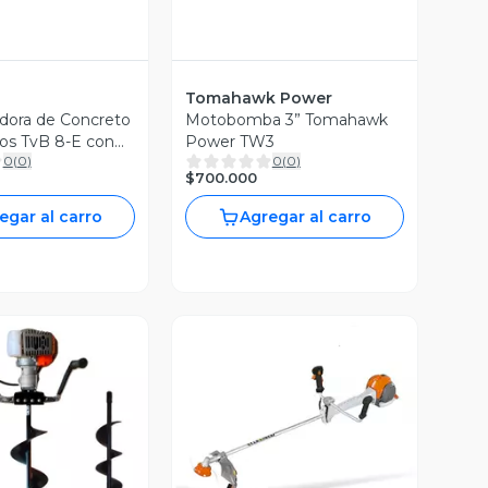
Tomahawk Power
adora de Concreto
Motobomba 3” Tomahawk
ros TvB 8-E con
Power TW3
0
(
0
)
0
(
0
)
$700.000
egar al carro
Agregar al carro
ista Previa
Vista Previa