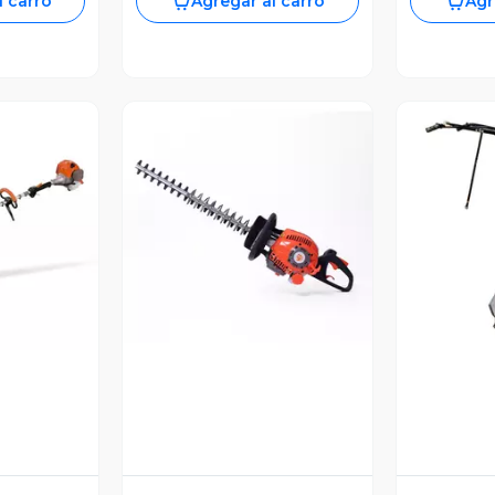
l carro
Agregar al carro
Agr
revia
Vista Previa
V