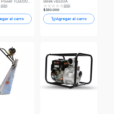
 Power TG5000
Beek vB330A
0
(
0
)
0
(
0
)
 MANUAL
$350.000
egar al carro
Agregar al carro
ista Previa
Vista Previa