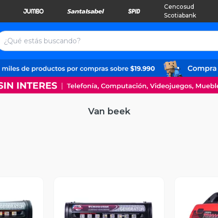
Cencosud
Scotiabank
Van beek