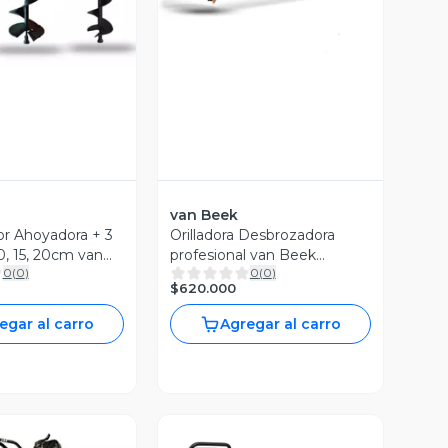
van Beek
r Ahoyadora + 3
Orilladora Desbrozadora
0, 15, 20cm van
profesional van Beek
0
(
0
)
0
(
0
)
00A-P123
3vB520
$620.000
egar al carro
Agregar al carro