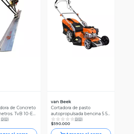
ista Previa
Vista Previa
van Beek
adora de Concreto
Cortadora de pasto
metros. TvB 10-E
autopropulsada bencina 5 5
0
(
0
)
0
(
0
)
HP 171cc corte 51cm 70L
$590.000