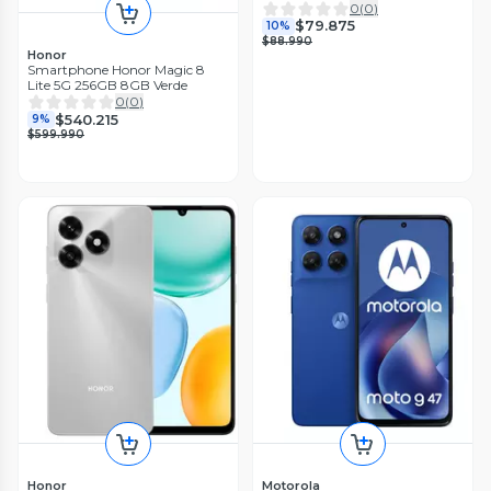
0
(
0
)
$79.875
10%
$88.990
Honor
Smartphone Honor Magic 8
Lite 5G 256GB 8GB Verde
0
(
0
)
$540.215
9%
$599.990
Honor
Motorola