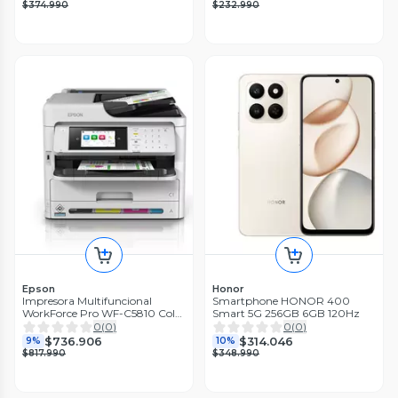
$374.990
$232.990
Epson
Honor
Impresora Multifuncional
Smartphone HONOR 400
WorkForce Pro WF-C5810 Color
Smart 5G 256GB 6GB 120Hz
WiFi
0
(
0
)
0
(
0
)
$736.906
$314.046
9%
10%
$817.990
$348.990