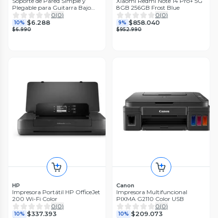
Soporte de Pared Simple y
Xiaomi Redmi Note 14 Pro+ 5G
Plegable para Guitarra Bajo
8GB 256GB Frost Blue
Ukelele
0
(
0
)
0
(
0
)
$6.288
$858.040
10%
9%
$6.990
$952.990
HP
Canon
Impresora Portátil HP OfficeJet
Impresora Multifuncional
200 Wi-Fi Color
PIXMA G2110 Color USB
0
(
0
)
0
(
0
)
$337.393
$209.073
10%
10%