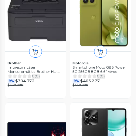
Brother
Motorola
Impresora Láser
Smartphone Moto G86 Power
Monocromática Brother HL-
5G 256GB 8GB 6.6" Verde
L2360DW Wifi
0
(
0
)
0
(
0
)
$304.372
$403.277
9%
9%
$337.990
$447.990