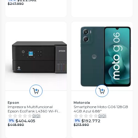
$247.990
Epson
Motorola
Impresora Multifuncional
Smartphone Moto G06 128GB
Epson EcoTank L4360 Wi-Fi
4GB Azul 6.88"
Dúplex
0
(
0
)
0
(
0
)
$404.405
$192.772
9%
9%
$448.990
$213.990