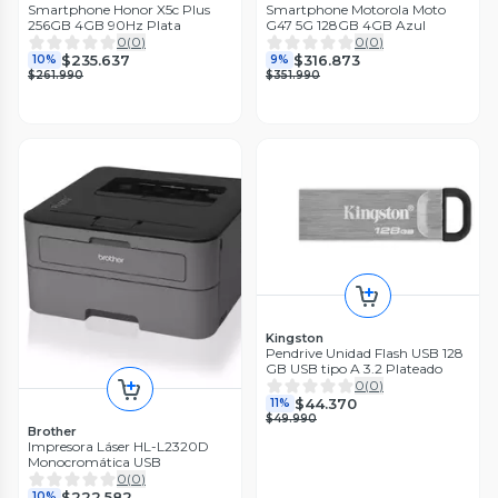
Smartphone Honor X5c Plus
Smartphone Motorola Moto
256GB 4GB 90Hz Plata
G47 5G 128GB 4GB Azul
0
(
0
)
0
(
0
)
$235.637
$316.873
10%
9%
$261.990
$351.990
Kingston
Pendrive Unidad Flash USB 128
GB USB tipo A 3.2 Plateado
0
(
0
)
$44.370
11%
$49.990
Brother
Impresora Láser HL-L2320D
Monocromática USB
0
(
0
)
$222.582
10%