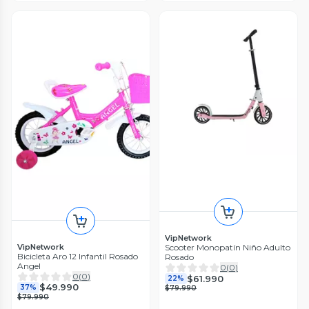
VipNetwork
VipNetwork
Scooter Monopatín Niño Adulto
Bicicleta Aro 12 Infantil Rosado
Rosado
Angel
0
(
0
)
0
(
0
)
$61.990
22%
$49.990
37%
$79.990
$79.990