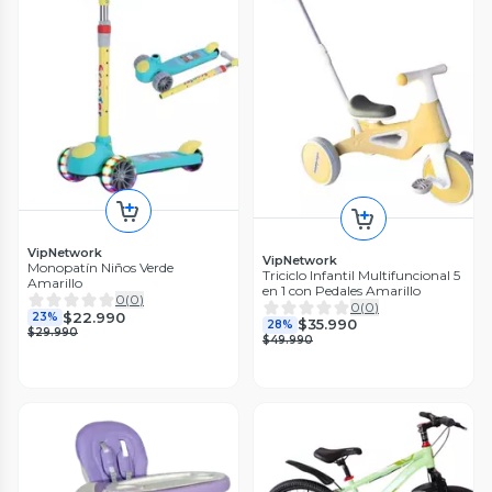
VipNetwork
VipNetwork
Monopatín Niños Verde
Triciclo Infantil Multifuncional 5
Amarillo
en 1 con Pedales Amarillo
0
(
0
)
0
(
0
)
$22.990
23%
$35.990
28%
$29.990
$49.990