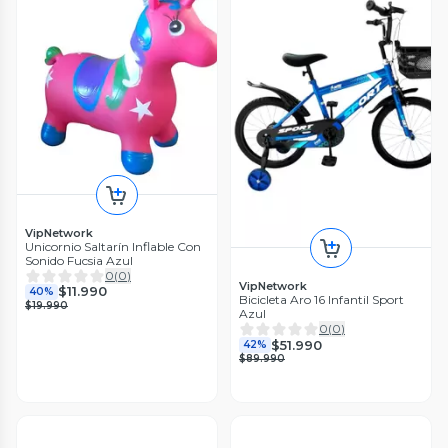
VipNetwork
Unicornio Saltarín Inflable Con
Sonido Fucsia Azul
0
(
0
)
VipNetwork
$11.990
40%
Bicicleta Aro 16 Infantil Sport
$19.990
Azul
0
(
0
)
$51.990
42%
$89.990