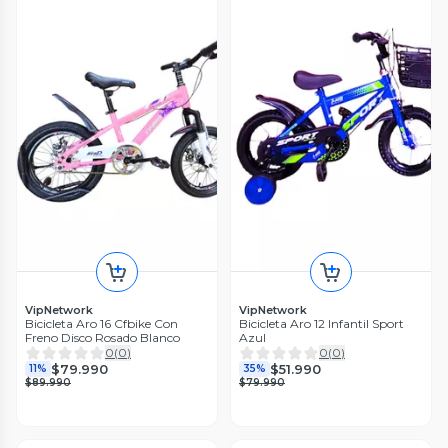
VipNetwork
VipNetwork
Bicicleta Aro 16 Cfbike Con
Bicicleta Aro 12 Infantil Sport
Freno Disco Rosado Blanco
Azul
0
(
0
)
0
(
0
)
$79.990
$51.990
11%
35%
$89.990
$79.990