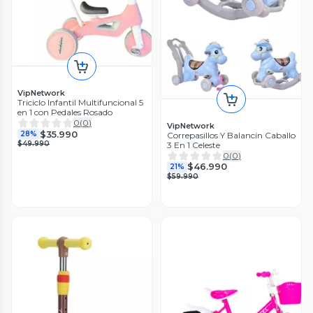
VipNetwork
Triciclo Infantil Multifuncional 5
en 1 con Pedales Rosado
0
(
0
)
VipNetwork
$35.990
28%
Correpasillos Y Balancín Caballo
$49.990
3 En 1 Celeste
0
(
0
)
$46.990
21%
$59.990