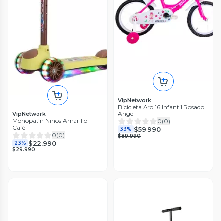
VipNetwork
Bicicleta Aro 16 Infantil Rosado
Angel
VipNetwork
Monopatín Niños Amarillo -
0
(
0
)
Café
$59.990
33%
0
(
0
)
$89.990
$22.990
23%
$29.990