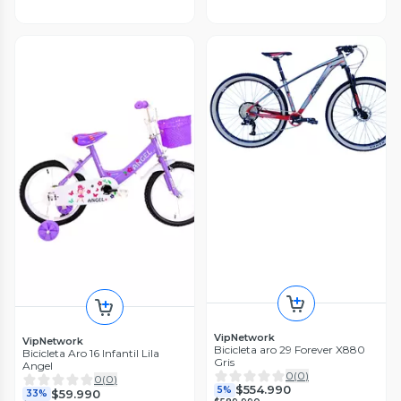
VipNetwork
VipNetwork
Bicicleta aro 29 Forever X880
Bicicleta Aro 16 Infantil Lila
Gris
Angel
0
(
0
)
0
(
0
)
$554.990
5%
$59.990
33%