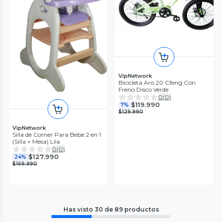
VipNetwork
Bicicleta Aro 20 Cfeng Con
Freno Disco Verde
0
(
0
)
$119.990
7%
$129.990
VipNetwork
Silla de Comer Para Bebe 2 en 1
(Silla + Mesa) Lila
0
(
0
)
$127.990
24%
$169.990
Has visto
30
de
89
productos