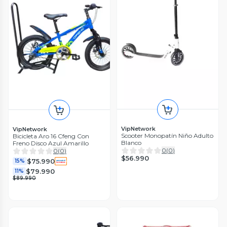
VipNetwork
VipNetwork
Scooter Monopatín Niño Adulto
Bicicleta Aro 16 Cfeng Con
Blanco
Freno Disco Azul Amarillo
0
(
0
)
0
(
0
)
$56.990
$75.990
15%
$79.990
11%
$89.990