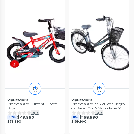
VipNetwork
VipNetwork
Bicicleta Aro 12 Infantil Sport
Bicicleta Aro 27.5 Puleda Negro
Roja
de Paseo Con 7 Velocidades Y
Freno Disco
0
(
0
)
0
(
0
)
$49.990
$168.990
37%
11%
$79.990
$189.990