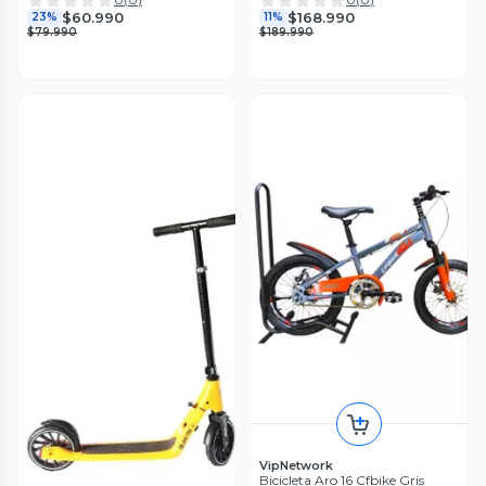
$60.990
$168.990
23%
11%
$79.990
$189.990
VipNetwork
Bicicleta Aro 16 Cfbike Gris