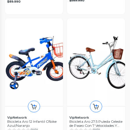
$589.990
$89.990
VipNetwork
VipNetwork
Bicicleta Aro 12 Infantil Cfbike
Bicicleta Aro 27.5 Puleda Celeste
Azul/Naranjo
de Paseo Con 7 Velocidades Y
Freno Disco
0
(
0
)
0
(
0
)