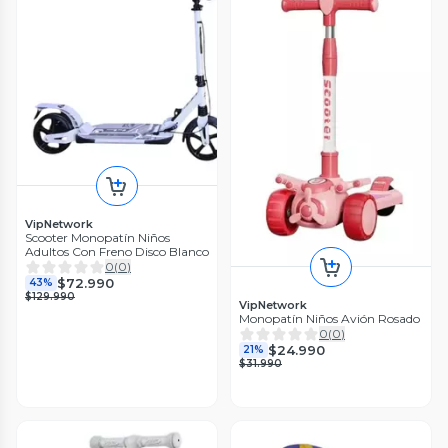
VipNetwork
Scooter Monopatín Niños
Adultos Con Freno Disco Blanco
0
(
0
)
$72.990
43%
$129.990
VipNetwork
Monopatín Niños Avión Rosado
0
(
0
)
$24.990
21%
$31.990