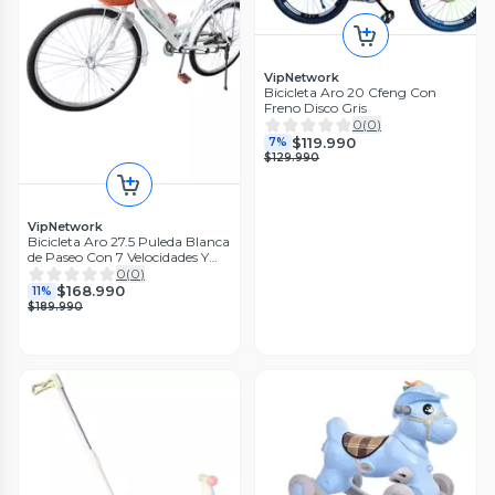
VipNetwork
Bicicleta Aro 20 Cfeng Con
Freno Disco Gris
0
(
0
)
$119.990
7%
$129.990
VipNetwork
Bicicleta Aro 27.5 Puleda Blanca
de Paseo Con 7 Velocidades Y
Freno Disco
0
(
0
)
$168.990
11%
$189.990