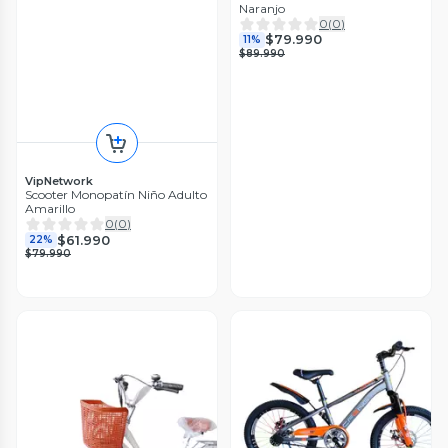
Naranjo
0
(
0
)
$79.990
11%
$89.990
VipNetwork
Scooter Monopatín Niño Adulto
Amarillo
0
(
0
)
$61.990
22%
$79.990