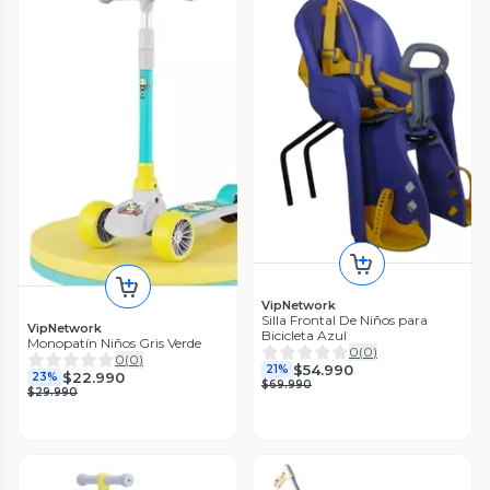
VipNetwork
Silla Frontal De Niños para
VipNetwork
Bicicleta Azul
Monopatín Niños Gris Verde
0
(
0
)
0
(
0
)
$54.990
21%
$22.990
23%
$69.990
$29.990