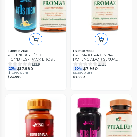
Fuente Vital
Fuente Vital
POTENCIA Y LÍBIDO
EROMAX L ARGININA -
HOMBRES - PACK EROS
POTENCIADOR SEXUAL
MEN+ EROMAX - Cápsulas
HOMBRE - 60 CÁPSULAS
0
(
0
)
0
(
0
)
$17.990
$7.990
25%
20%
(
$17.990 x un
)
(
$7.990 x un
)
$23.990
$9.990