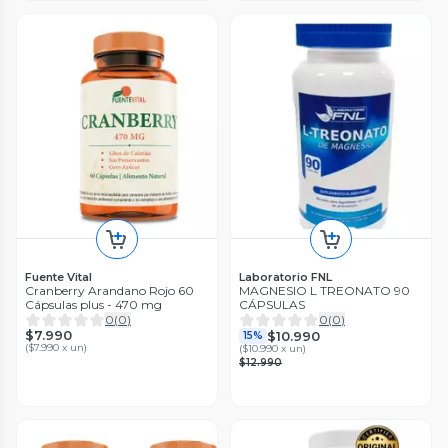
Fuente Vital
Laboratorio FNL
Cranberry Arandano Rojo 60
MAGNESIO L TREONATO 90
Cápsulas plus - 470 mg
CÁPSULAS
0
(
0
)
0
(
0
)
$7.990
$10.990
15%
(
$7.990 x un
)
(
$10.990 x un
)
$12.990