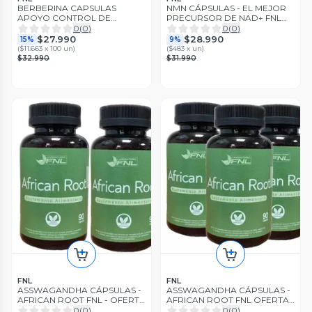
BERBERINA CAPSULAS
NMN CÁPSULAS - EL MEJOR
APOYO CONTROL DE
PRECURSOR DE NAD+ FNL
GLUCOSA Y METABOLISMO
570 MG. PACK x2
0
(
0
)
0
(
0
)
PACK X2
$27.990
$28.990
15%
9%
(
$11.663 x 100 un
)
(
$483 x un
)
$32.990
$31.990
FNL
FNL
ASSWAGANDHA CÁPSULAS -
ASSWAGANDHA CÁPSULAS -
AFRICAN ROOT FNL - OFERTA
AFRICAN ROOT FNL OFERTA
PACK x2
PACK x3
0
(
0
)
0
(
0
)