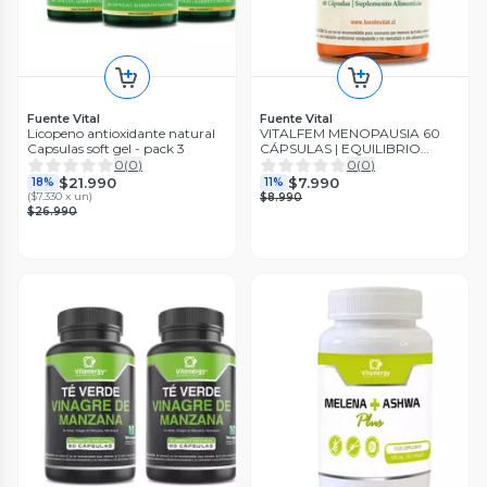
Fuente Vital
Fuente Vital
Licopeno antioxidante natural
VITALFEM MENOPAUSIA 60
Capsulas soft gel - pack 3
CÁPSULAS | EQUILIBRIO
HORMONAL MUJER
0
(
0
)
0
(
0
)
$21.990
$7.990
18%
11%
(
$7.330 x un
)
$8.990
$26.990