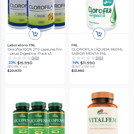
Laboratorio FNL
FNL
Clorofila 100% 270 capsulas Fnl
CLOROFILA LÍQUIDA 660ML
- salud Digestiva -Pack x3
SABOR MENTA FNL
DESINTOXICANTE
0
(
0
)
0
(
0
)
$15.990
$11.990
23%
14%
(
$15.990 x un
)
(
$1.817 x 100 ml
)
$20.970
$13.990