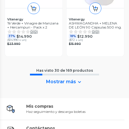
Vitenergy
Vitenergy
Té Verde + Vinagre de Manzana
ASHWAGANDHA + MELENA
+ Hercampuri - Pack x 2
DE LEÓN 90 Cápsulas 500 mg.
0
(
0
)
0
(
0
)
$14.990
$12.990
37%
18%
(
$14.990 x un
)
(
$72 x un
)
$23.990
$15.990
Has visto
30
de
169
productos
Mostrar más
Mis compras
Haz seguimiento y descarga boletas
Contáctanos