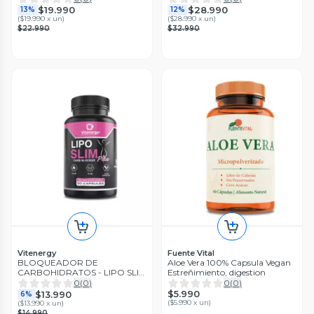
$19.990
$28.990
13%
12%
(
$19.990 x un
)
(
$28.990 x un
)
$22.990
$32.990
Vitenergy
Fuente Vital
BLOQUEADOR DE
Aloe Vera 100% Capsula Vegan
CARBOHIDRATOS - LIPO SLIM
Estreñimiento, digestion
PLUS - CONTROL PESO -
0
(
0
)
0
(
0
)
REGULADOR TRÁNSITO
$5.990
$13.990
6%
(
$5.990 x un
)
(
$13.990 x un
)
$14.990