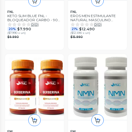
FNL
FNL
KETO SLIM BLUE FNL -
EROS MEN ESTIMULANTE
BLOQUEADOR CARBO - 90
NATURAL MASCULINO
CÁPSULAS ORIGINAL
POTENCIA LIBIDO - 60
0
(
0
)
0
(
0
)
Cápsulas
$7.990
$12.490
20%
21%
(
$7.990 x un
)
(
$12.490 x un
)
$9.990
$15.990
FNL
FNL