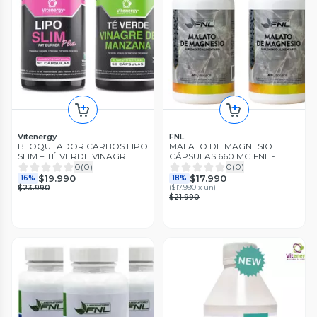
Vitenergy
FNL
BLOQUEADOR CARBOS LIPO
MALATO DE MAGNESIO
SLIM + TÉ VERDE VINAGRE
CÁPSULAS 660 MG FNL -
MANZANA | VITENERGY- PACK
PACK x2
0
(
0
)
0
(
0
)
$19.990
$17.990
16%
18%
(
$17.990 x un
)
$23.990
$21.990