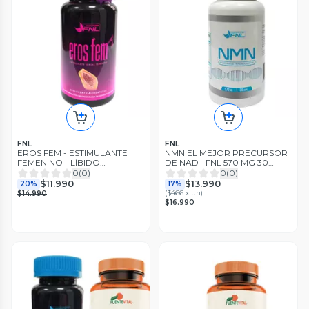
FNL
FNL
EROS FEM - ESTIMULANTE
NMN EL MEJOR PRECURSOR
FEMENINO - LÍBIDO
DE NAD+ FNL 570 MG 30
VITALIDAD
CÁPSULAS
0
(
0
)
0
(
0
)
$11.990
$13.990
20%
17%
(
$466 x un
)
$14.990
$16.990