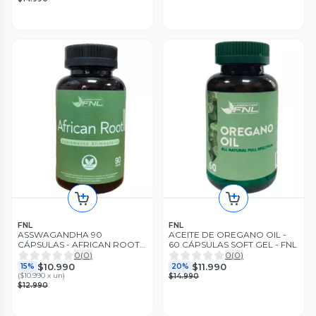
FNL
FNL
ASSWAGANDHA 90
ACEITE DE OREGANO OIL -
CÁPSULAS - AFRICAN ROOT
60 CÁPSULAS SOFT GEL - FNL
FNL
0
(
0
)
0
(
0
)
$10.990
$11.990
15%
20%
(
$10.990 x un
)
$14.990
$12.990