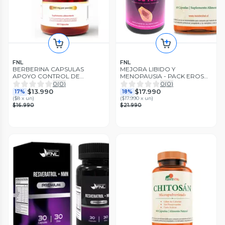
FNL
FNL
BERBERINA CAPSULAS
MEJORA LIBIDO Y
APOYO CONTROL DE
MENOPAUSIA - PACK EROS
GLUCOSA Y METABOLISMO
FEM + VITALFEM MENOPAS
0
(
0
)
0
(
0
)
CÁPSULAS
$13.990
$17.990
17%
18%
(
$8 x un
)
(
$17.990 x un
)
$16.990
$21.990