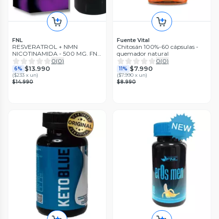
FNL
Fuente Vital
RESVERATROL + NMN
Chitosán 100%-60 cápsulas -
NICOTINAMIDA - 500 MG. FNL
quemador natural
- ANTIOXIDANTE ANTIEDAD
0
(
0
)
0
(
0
)
$13.990
$7.990
6%
11%
(
$233 x un
)
(
$7.990 x un
)
$14.990
$8.990