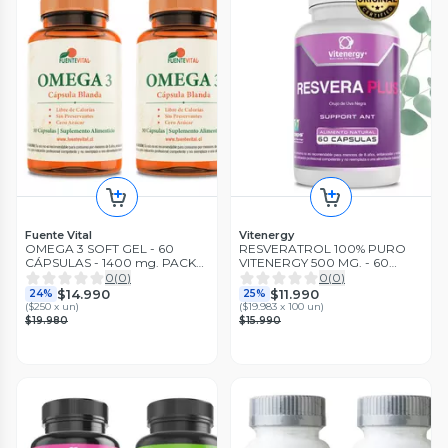
Fuente Vital
Vitenergy
OMEGA 3 SOFT GEL - 60
RESVERATROL 100% PURO
CÁPSULAS - 1400 mg. PACK
VITENERGY 500 MG. - 60
x2
CÁPSULAS VCAPS
0
(
0
)
0
(
0
)
$14.990
$11.990
24%
25%
(
$250 x un
)
(
$19.983 x 100 un
)
$19.980
$15.990