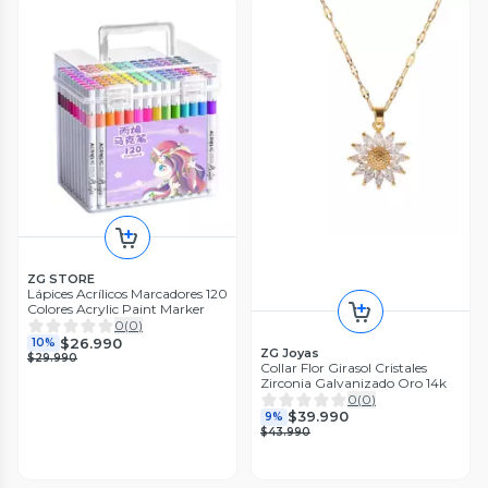
ZG STORE
Lápices Acrílicos Marcadores 120
Colores Acrylic Paint Marker
0
(
0
)
$26.990
10%
ZG Joyas
$29.990
Collar Flor Girasol Cristales
Zirconia Galvanizado Oro 14k
0
(
0
)
$39.990
9%
$43.990