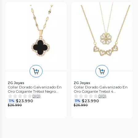
ZG Joyas
ZG Joyas
Collar Dorado Galvanizado En
Collar Dorado Galvanizado En
Oro Colgante Trébol Negro
Oro Colgante Trebol 4
Blanco Mujer
Corazones
0
(
0
)
0
(
0
)
$23.990
$23.990
11%
11%
$26.990
$26.990