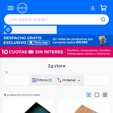
Entregar en Las Condes
Zg store
Filtros (
1
)
Ordenar
6
productos encontrados