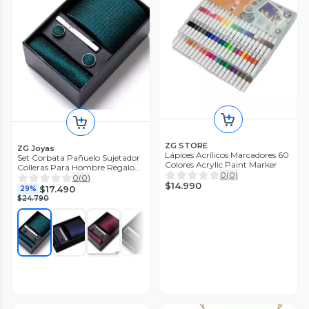
ZG STORE
ZG Joyas
Lápices Acrílicos Marcadores 60
Set Corbata Pañuelo Sujetador
Colores Acrylic Paint Marker
Colleras Para Hombre Regalo
0
(
0
)
Padres
0
(
0
)
$14.990
$17.490
29%
$24.790