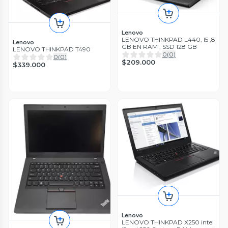
Lenovo
LENOVO THINKPAD L440, I5 ,8
Lenovo
GB EN RAM , SSD 128 GB
LENOVO THINKPAD T490
0
(
0
)
0
(
0
)
$209.000
$339.000
Lenovo
LENOVO THINKPAD X250 intel