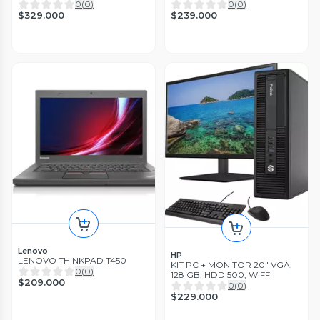
256, 16 GB RAM
0
(
0
)
0
(
0
)
$329.000
$239.000
Lenovo
HP
LENOVO THINKPAD T450
KIT PC + MONITOR 20" VGA,
0
(
0
)
128 GB, HDD 500, WIFFI
$209.000
0
(
0
)
$229.000