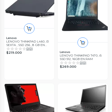
Lenovo
LENOVO THINKPAD L460, I3
SEXTA , SSD 256 , 8 GB EN
RAM
0
(
0
)
Lenovo
$219.000
LENOVO THINKPAD T470, i5
SSD 512, 16GB EN RAM
0
(
0
)
$269.000