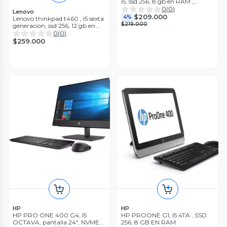
i5, ssd 256, 8 gb en RAM ,
Reacondicionado
0
(
0
)
Lenovo
$209.000
4%
Lenovo thinkpad t460 , i5 sexta
$219.000
generacion, ssd 256, 12 gb en
ram
0
(
0
)
$259.000
HP
HP
HP PRO ONE 400 G4, I5
HP PROONE G1, I5 4TA , SSD
OCTAVA, pantalla 24", NVME
256, 8 GB EN RAM