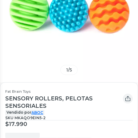
1
/
5
Fat Brain Toys
SENSORY ROLLERS, PELOTAS
SENSORIALES
Vendido por
ABOC
SKU
MKAQO9EIN5-2
$17.990