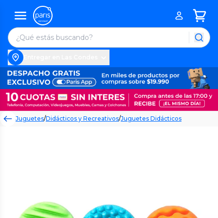
Entregar en Las Condes
Juguetes
/
Didácticos y Recreativos
/
Juguetes Didácticos