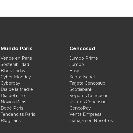
Mundo Paris
Cencosud
Vende en Paris
Jumbo Prime
Sostenibilidad
Jumbo
Black Friday
Easy
Cyber Monday
Santa Isabel
Cyberday
Tarjeta Cencosud
Día de la Madre
Scotiabank
Día del niño
Seguros Cencosud
Novios Paris
Puntos Cencosud
Bebé Paris
CencoPay
Tendencias Paris
Venta Empresa
BlogParis
Trabaja con Nosotros