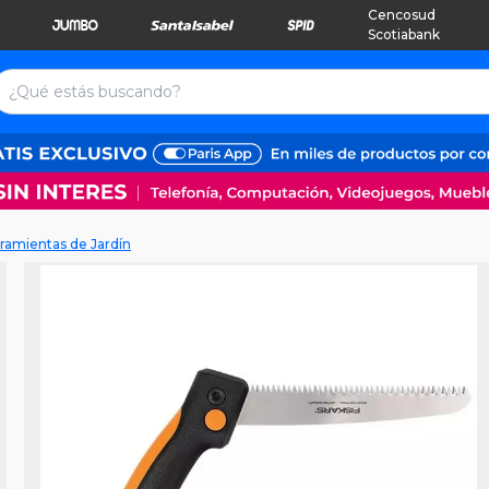
Cencosud
Scotiabank
ramientas de Jardín