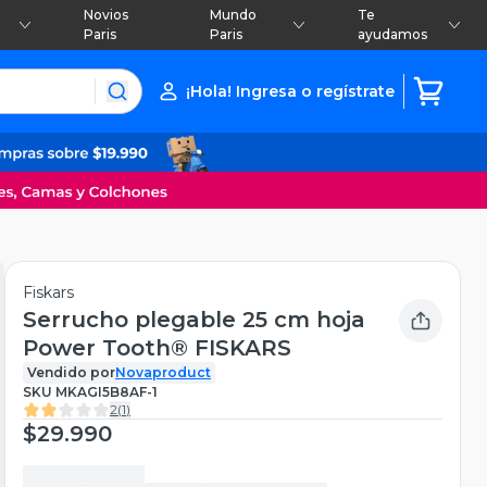
Novios
Mundo
Te
Paris
Paris
ayudamos
¡Hola! Ingresa o regístrate
Fiskars
Serrucho plegable 25 cm hoja
Power Tooth® FISKARS
Vendido por
Novaproduct
SKU
MKAGI5B8AF-1
2
(
1
)
$29.990