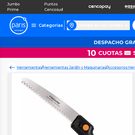
Jumbo
Puntos
Prime
Cencosud
Categorías
Entregar en Las Condes
Herramientas
/
Herramientas Jardín y Maquinarias
/
Accesorios Her