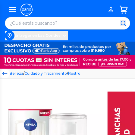
Entregar en Las Condes
Belleza
/
Cuidado y Tratamiento
/
Rostro