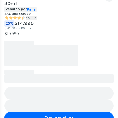
30ml
Vendido por
Paris
SKU
558655999
4.9
(
413
)
$14.990
25%
(
$49.967 x 100 ml
)
$19.990
Comprar ahora