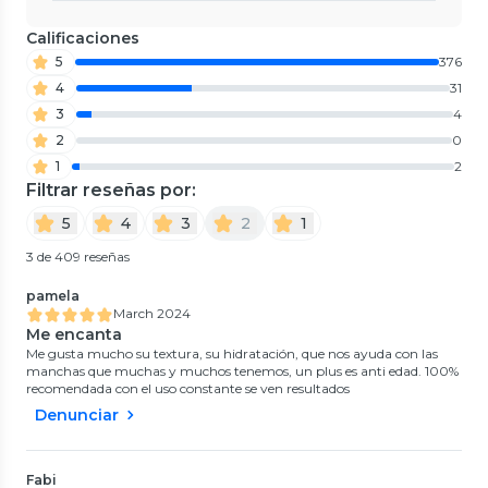
Calificaciones
5
376
4
31
3
4
2
0
1
2
Filtrar reseñas por:
5
4
3
2
1
3 de 409 reseñas
pamela
March 2024
Me encanta
Me gusta mucho su textura, su hidratación, que nos ayuda con las
manchas que muchas y muchos tenemos, un plus es anti edad. 100%
recomendada con el uso constante se ven resultados
Denunciar
Fabi