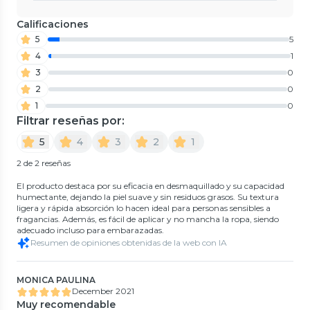
Calificaciones
5
5
4
1
3
0
2
0
1
0
Filtrar reseñas por:
5
4
3
2
1
2 de 2 reseñas
El producto destaca por su eficacia en desmaquillado y su capacidad
humectante, dejando la piel suave y sin residuos grasos. Su textura
ligera y rápida absorción lo hacen ideal para personas sensibles a
fragancias. Además, es fácil de aplicar y no mancha la ropa, siendo
adecuado incluso para embarazadas.
Resumen de opiniones obtenidas de la web con IA
MONICA PAULINA
December 2021
Muy recomendable