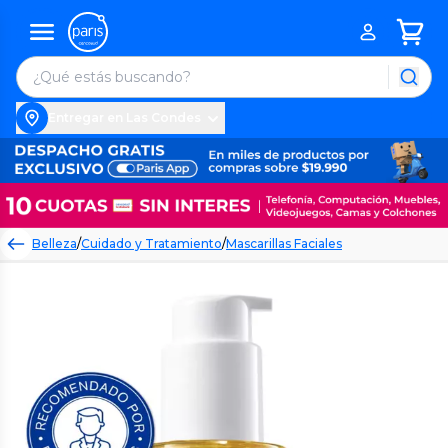
Entregar en Las Condes
Belleza
/
Cuidado y Tratamiento
/
Mascarillas Faciales