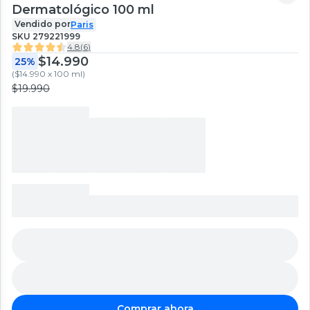
Dermatológico 100 ml
Vendido por
Paris
SKU
279221999
4.8
(
6
)
$14.990
25%
(
$14.990 x 100 ml
)
$19.990
Comprar ahora