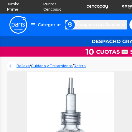
Jumbo
Puntos
Prime
Cencosud
Categorías
Entregar en Las Condes
Belleza
/
Cuidado y Tratamiento
/
Rostro