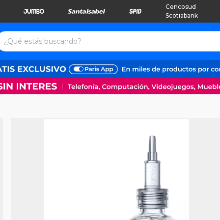
Cencosud
Scotiabank