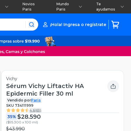
Novios
Mundo
Te
Paris
Paris
ayudamos
¡Hola! Ingresa o regístrate
Vichy
Sérum Vichy Liftactiv HA
Epidermic Filler 30 ml
Vendido por
Paris
SKU
734111999
4.6
(
69
)
$28.590
35%
(
$95.300 x 100 ml
)
$43.990