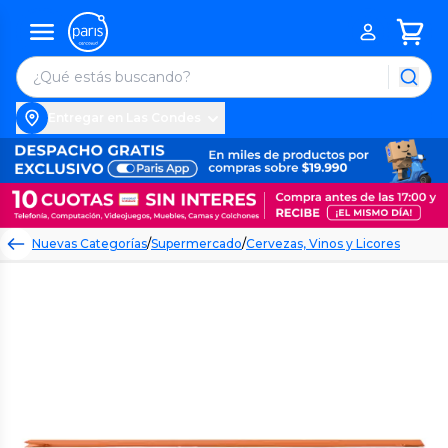
Entregar en Las Condes
Nuevas Categorías
/
Supermercado
/
Cervezas, Vinos y Licores