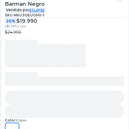
Barman Negro
Vendido por
ECLIPSE
SKU
MKU3OEUOH0-1
$19.990
20%
(
$9.995 x un
)
$24.990
Color:
Cobre