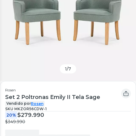
1
/
7
Rosen
Set 2 Poltronas Emily II Tela Sage
Vendido por
Rosen
SKU
MKZOR56CDW-1
$279.990
20%
$349.990