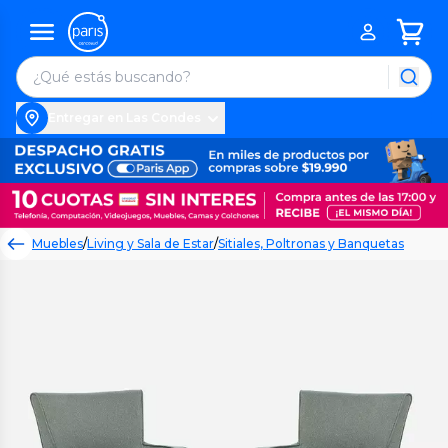
Entregar en Las Condes
Muebles
/
Living y Sala de Estar
/
Sitiales, Poltronas y Banquetas