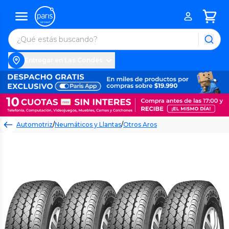
Entregar en Las Condes
Automotriz
/
Neumáticos y Llantas
/
Otros Aros