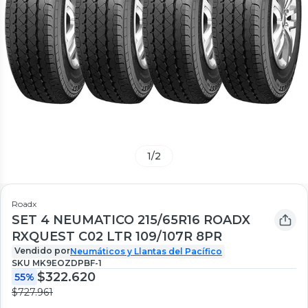
1
/
2
Roadx
SET 4 NEUMATICO 215/65R16 ROADX
RXQUEST C02 LTR 109/107R 8PR
Vendido por
Neumáticos y Llantas del Pacífico
SKU
MK9EOZDPBF-1
$322.620
55%
$727.961