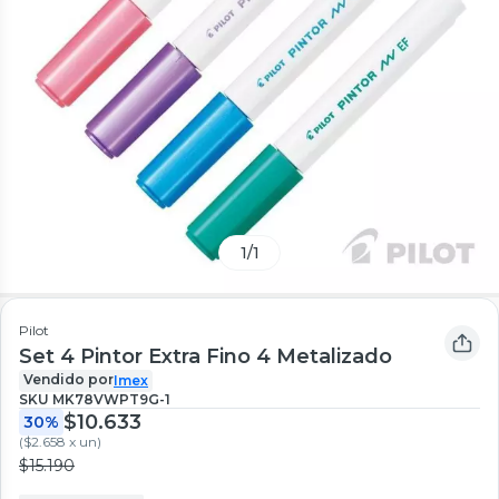
1
/
1
Pilot
Set 4 Pintor Extra Fino 4 Metalizado
Vendido por
Imex
SKU
MK78VWPT9G-1
$10.633
30%
(
$2.658 x un
)
$15.190