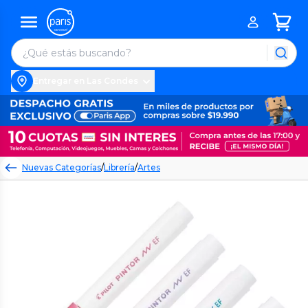
Entregar en Las Condes
Nuevas Categorías
/
Librería
/
Artes