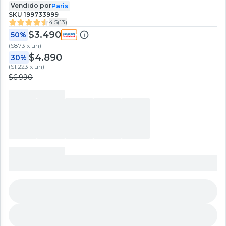
Vendido por
Paris
SKU
199733999
4.5
(
13
)
$3.490
50%
(
$873 x un
)
$4.890
30%
(
$1.223 x un
)
$6.990