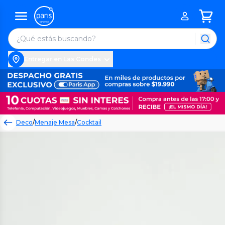
Entregar en Las Condes
Deco
/
Menaje Mesa
/
Cocktail