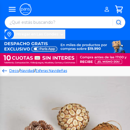
Entregar en Las Condes
Deco
/
Navidad
/
Esferas Navideñas