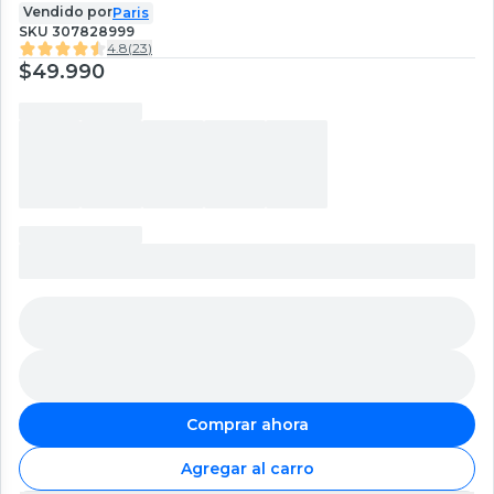
Vendido por
Paris
SKU
307828999
4.8
(
23
)
$49.990
Comprar ahora
Agregar al carro