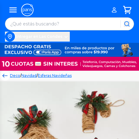
Entregar en Las Condes
Deco
/
Navidad
/
Esferas Navideñas