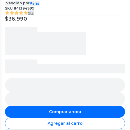
Vendido por
Paris
SKU
841384999
5
(
3
)
$36.990
Comprar ahora
Agregar al carro