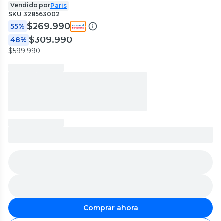
Vendido por
Paris
SKU
328563002
$269.990
55%
$309.990
48%
$599.990
Comprar ahora