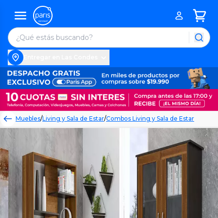
Entregar en Las Condes
Muebles
/
Living y Sala de Estar
/
Combos Living y Sala de Estar