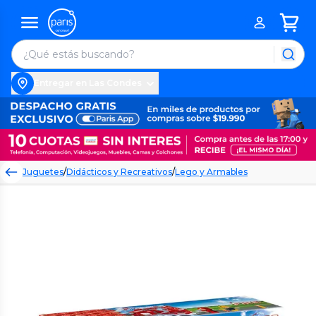
Entregar en Las Condes
Juguetes
/
Didácticos y Recreativos
/
Lego y Armables