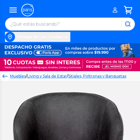
Entregar en Las Condes
Muebles
/
Living y Sala de Estar
/
Sitiales, Poltronas y Banquetas