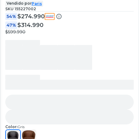
Vendido por
Paris
SKU
155227002
$274.990
54%
$314.990
47%
$599.990
Color:
Gris