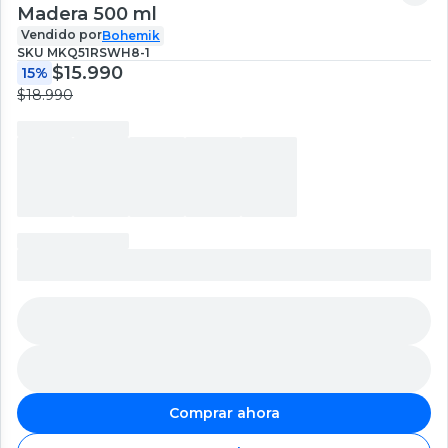
Madera 500 ml
Vendido por
Bohemik
SKU
MKQ51RSWH8-1
$15.990
15%
$18.990
Comprar ahora