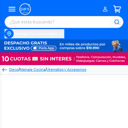
Entregar en Las Condes
Deco
/
Menaje Cocina
/
Utensilios y Accesorios