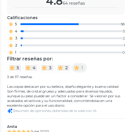
4.8
64 reseñas
Calificaciones
5
58
4
3
3
2
2
1
1
0
Filtrar reseñas por:
5
4
3
2
1
3 de 37 reseñas
Las copas destacan por su belleza, diseño elegante y buena calidad.
Son firmes, de cristal grueso y adecuadas para diversos líquidos,
aunque su peso puede ser un factor a considerar. Se valoran por sus
acabados atractivos y su funcionalidad, convirtiéndolas en una
excelente opción para el uso diario.
Resumen de opiniones obtenidas de la web con IA
Anita
June 2020