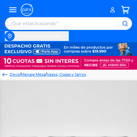
Entregar en Las Condes
Deco
/
Menaje Mesa
/
Vasos, Copas y Jarros