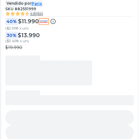
Vendido por
Paris
SKU
882551999
4.8
(
64
)
$11.990
40%
(
$2.998 x un
)
$13.990
30%
(
$3.498 x un
)
$19.990