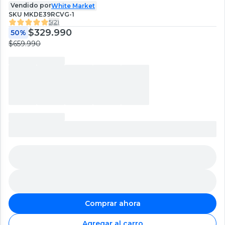
Vendido por
White Market
SKU
MKDE39RCVG-1
5
(
2
)
$329.990
50%
$659.990
Comprar ahora
Agregar al carro