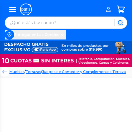
Entregar en Las Condes
Muebles
/
Terrazas
/
Juegos de Comedor y Complementos Terraza