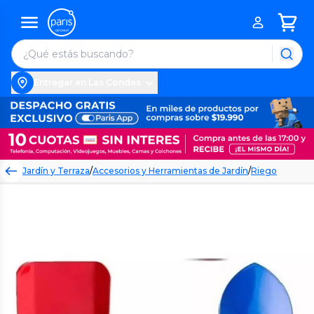
Entregar en Las Condes
Jardín y Terraza
/
Accesorios y Herramientas de Jardín
/
Riego