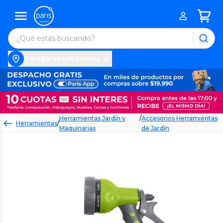
Entregar en Las Condes
Herramientas Jardín y
/
Accesorios Herramientas
Herramientas
/
Maquinarias
de Jardín