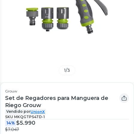
1
/
3
Grouw
Set de Regadores para Manguera de
Riego Grouw
Vendido por
UnionX
SKU
MKQGTPS4TD-1
$5.990
14%
$7.047