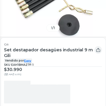
1
/
1
Gili
Set destapador desagües industrial 9 m
Gili
Vendido por
Easy
SKU
EAH1BMAZ7F-1
$30.990
(
$3.443 x m
)