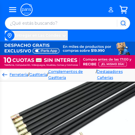
Entregar en Las Condes
Complementos de
/
Destapadores
Ferretería
/
Gasfitería
/
Gasfitería
Cañerías