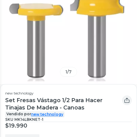
1
/
7
new technology
Set Fresas Vástago 1/2 Para Hacer
Tinajas De Madera - Canoas
Vendido por
new technology
SKU
MK14LBKNET-1
$19.990