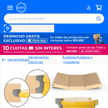
Entregar en Las Condes
Herramientas
/
Lijadoras Pulidoras y
Herramientas
/
Eléctricas
Fresadoras