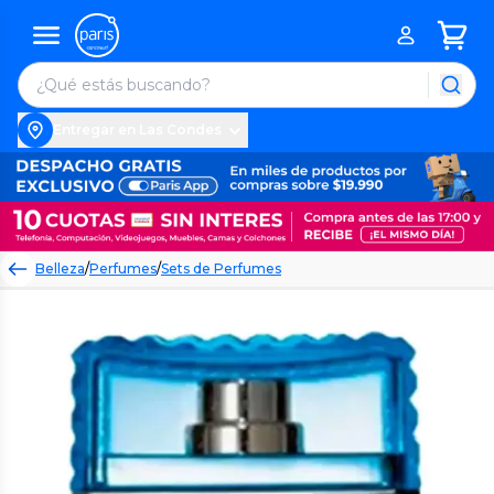
Entregar en Las Condes
Belleza
/
Perfumes
/
Sets de Perfumes