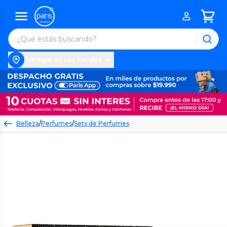
Entregar en Las Condes
Belleza
/
Perfumes
/
Sets de Perfumes