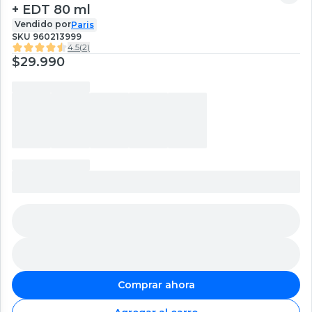
+ EDT 80 ml
Vendido por
Paris
SKU
960213999
4.5
(
2
)
$29.990
Comprar ahora