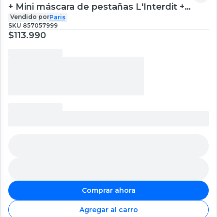
+ Mini máscara de pestañas L'Interdit +
Mini labial Le Rouge Interdit Silk N333.
Vendido por
Paris
SKU
857057999
$113.990
Comprar ahora
Agregar al carro