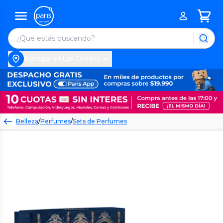
Entregar en Las Condes
Belleza
/
Perfumes
/
Sets de Perfumes