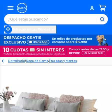
Entregar en Las Condes
Dormitorio
/
Ropa de Cama
/
Frazadas y Mantas