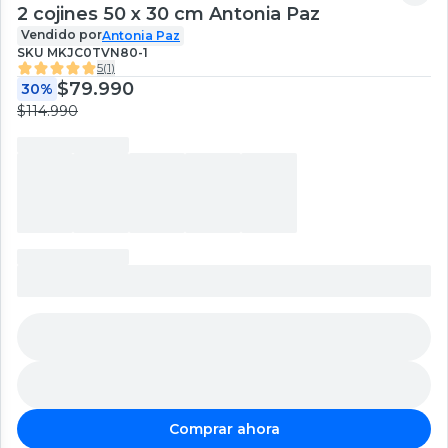
2 cojines 50 x 30 cm Antonia Paz
Vendido por
Antonia Paz
SKU
MKJC0TVN80-1
5
(
1
)
$79.990
30%
$114.990
Comprar ahora