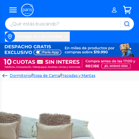
Entregar en Las Condes
Dormitorio
/
Ropa de Cama
/
Frazadas y Mantas