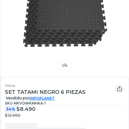
1
/
4
Orcus
SET TATAMI NEGRO 6 PIEZAS
Vendido por
IMPOPLANET
SKU
MKVOWKMHKA-1
$8.490
34%
$12.990