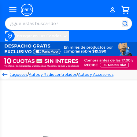
Entregar en Las Condes
Juguetes
/
Autos y Radiocontrolados
/
Autos y Accesorios