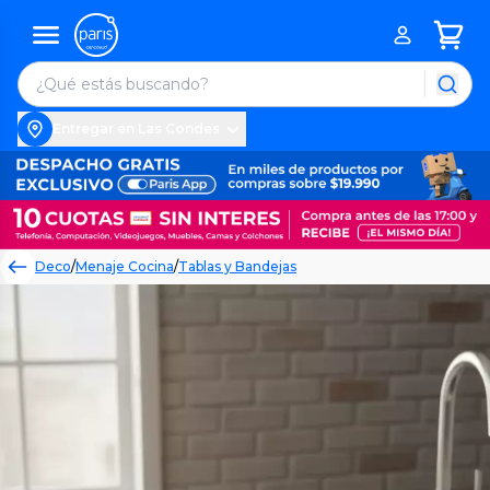
Entregar en Las Condes
Deco
/
Menaje Cocina
/
Tablas y Bandejas