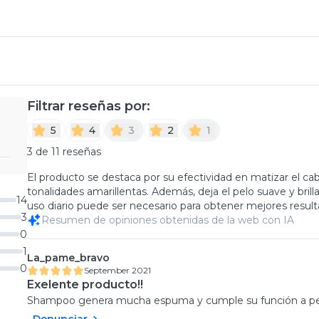
Filtrar reseñas por:
5
4
3
2
1
3 de 11 reseñas
El producto se destaca por su efectividad en matizar el ca
tonalidades amarillentas. Además, deja el pelo suave y brill
14
uso diario puede ser necesario para obtener mejores result
3
Resumen de opiniones obtenidas de la web con IA
0
1
La_pame_bravo
0
September 2021
Exelente producto!!
Shampoo genera mucha espuma y cumple su función a pe
Denunciar