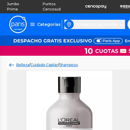
Jumbo
Puntos
Prime
Cencosud
Categorías
Entregar en Las Condes
Belleza
/
Cuidado Capilar
/
Shampoos