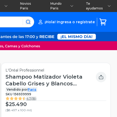
Novios
Mundo
Te
Paris
Paris
ayudamos
¡Hola! Ingresa o regístrate
L'Oréal Professionnel
Shampoo Matizador Violeta
Cabello Grises y Blancos
Silver 300 ml
Vendido por
Paris
SKU
156939999
4.7
(
18
)
$25.490
(
$8.497 x 100 ml
)