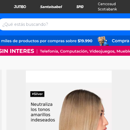
Cencosud
Scotiabank