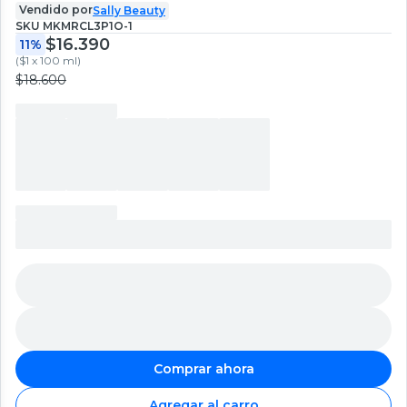
Vendido por
Sally Beauty
SKU
MKMRCL3P1O-1
$16.390
11%
(
$1 x 100 ml
)
$18.600
Comprar ahora
Agregar al carro