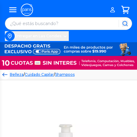
Entregar en Las Condes
Belleza
/
Cuidado Capilar
/
Shampoos