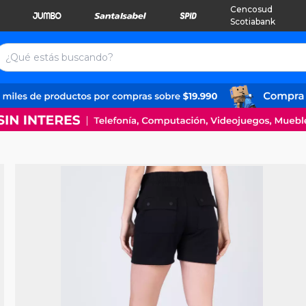
Cencosud
Scotiabank