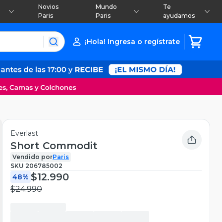
Novios
Mundo
Te
Paris
Paris
ayudamos
¡Hola! Ingresa o regístrate
Everlast
Short Commodit
Vendido por
Paris
SKU
206785002
$12.990
48%
$24.990