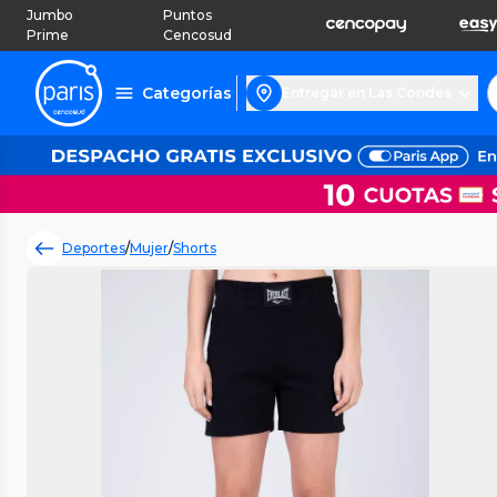
Jumbo
Puntos
Prime
Cencosud
Categorías
Entregar en Las Condes
Deportes
/
Mujer
/
Shorts