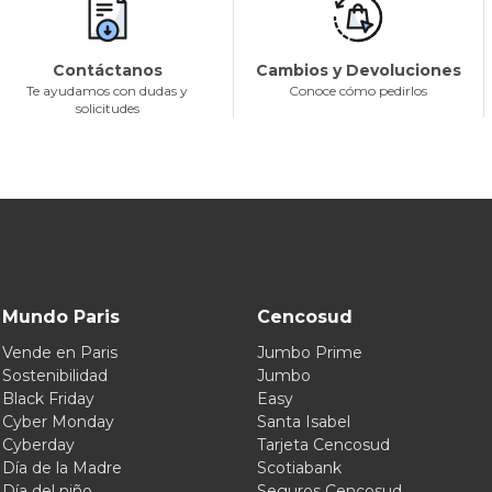
Contáctanos
Cambios y Devoluciones
Te ayudamos con dudas y
Conoce cómo pedirlos
solicitudes
Mundo Paris
Cencosud
Vende en Paris
Jumbo Prime
Sostenibilidad
Jumbo
Black Friday
Easy
Cyber Monday
Santa Isabel
Cyberday
Tarjeta Cencosud
Día de la Madre
Scotiabank
Día del niño
Seguros Cencosud