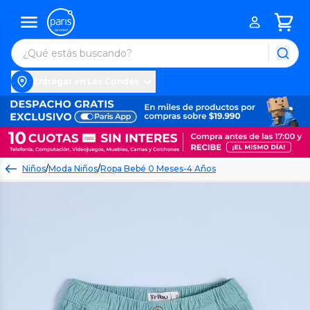
Entregar en Las Condes
Niños
/
Moda Niños
/
Ropa Bebé 0 Meses-4 Años