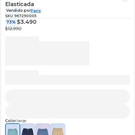
Elasticada
Vendido por
Paris
SKU
967290005
$3.490
73%
$12.990
Color:
Verde