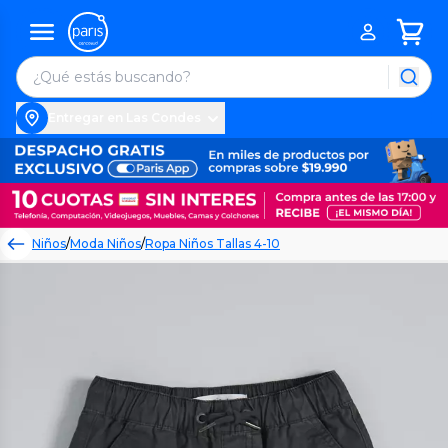
Entregar en Las Condes
Niños
/
Moda Niños
/
Ropa Niños Tallas 4-10