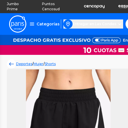
Jumbo
Puntos
Prime
Cencosud
Categorías
Entregar en Las Condes
Deportes
/
Mujer
/
Shorts