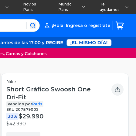
Novios
Mundo
Te
Paris
Paris
ayudamos
¡Hola! Ingresa o regístrate
Nike
Short Gráfico Swoosh One
Dri-Fit
Vendido por
Paris
SKU
207879002
$29.990
30%
$42.990