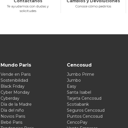
Contáctanos
Cambios y Devoluciones
Te ayudamos con dudas y
Conoce cómo pedirlos
solicitudes
Mundo Paris
Cencosud
Vende en Paris
Jumbo Prime
Sostenibilidad
Jumbo
Black Friday
Easy
Cyber Monday
Santa Isabel
Cyberday
Tarjeta Cencosud
Día de la Madre
Scotiabank
Día del niño
Seguros Cencosud
Novios Paris
Puntos Cencosud
Bebé Paris
CencoPay