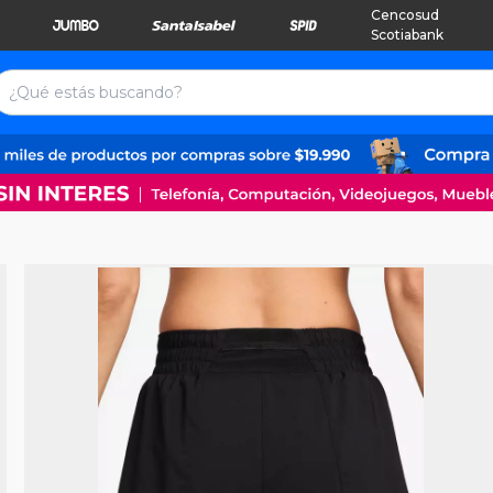
Cencosud
Scotiabank