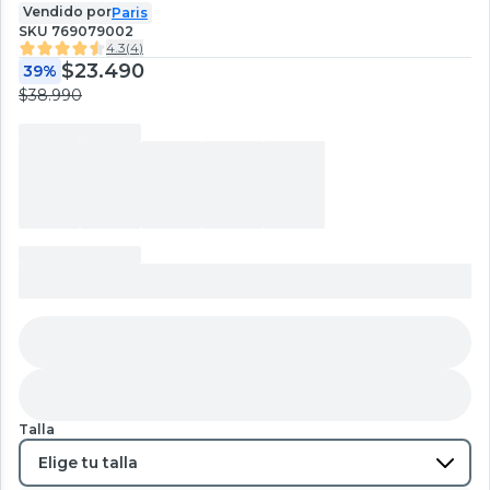
Vendido por
Paris
SKU
769079002
4.3
(
4
)
$23.490
39%
$38.990
Talla