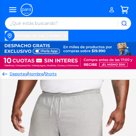
Entregar en Las Condes
Deportes
/
Hombre
/
Shorts