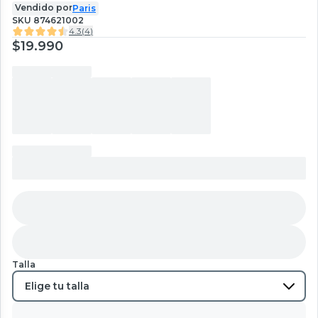
Vendido por
Paris
SKU
874621002
4.3
(
4
)
$19.990
Talla