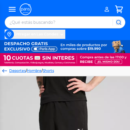
Entregar en Las Condes
Deportes
/
Hombre
/
Shorts