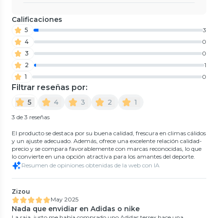
Calificaciones
5
3
4
0
3
0
2
1
1
0
Filtrar reseñas por:
5
4
3
2
1
3 de 3 reseñas
El producto se destaca por su buena calidad, frescura en climas cálidos
y un ajuste adecuado. Además, ofrece una excelente relación calidad-
precio y se compara favorablemente con marcas reconocidas, lo que
lo convierte en una opción atractiva para los amantes del deporte.
Resumen de opiniones obtenidas de la web con IA
Zizou
May 2025
Nada que envidiar en Adidas o nike
La raja, justo me había comprado uno Adidas terrex hace una