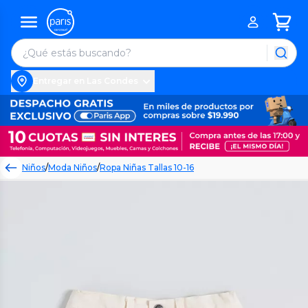
Entregar en Las Condes
Niños
/
Moda Niños
/
Ropa Niñas Tallas 10-16