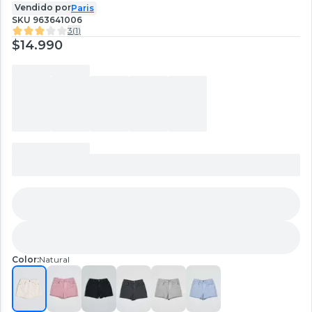
Vendido por
Paris
SKU
963641006
3
(
1
)
$14.990
Color:
Natural