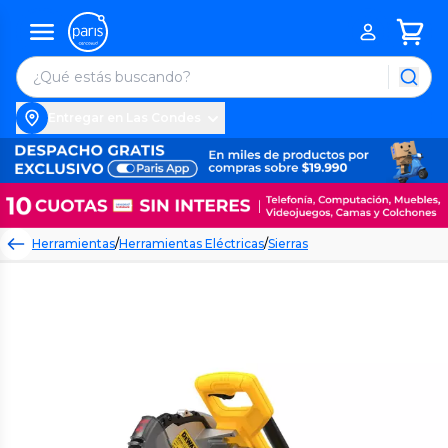
Entregar en Las Condes
Herramientas
/
Herramientas Eléctricas
/
Sierras