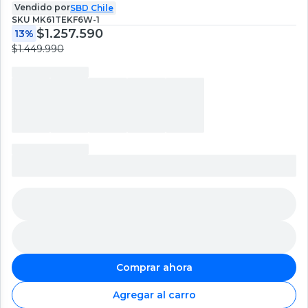
Vendido por
SBD Chile
SKU
MK61TEKF6W-1
$1.257.590
13%
$1.449.990
Comprar ahora
Agregar al carro