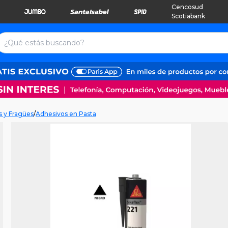
Cencosud
Scotiabank
 y Fragües
/
Adhesivos en Pasta