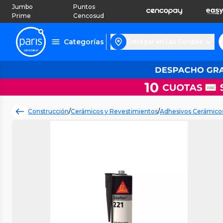
Jumbo
Puntos
Prime
Cencosud
Categorías
Entregar en Las Condes
Construcción
/
Cerámicos y Revestimientos
/
Adhesivos Cerámicos