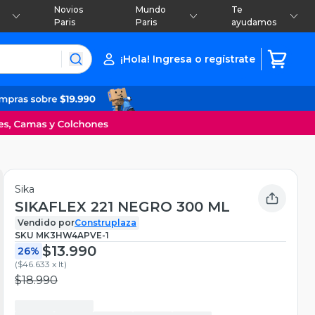
Novios
Mundo
Te
Paris
Paris
ayudamos
¡Hola! Ingresa o regístrate
Sika
SIKAFLEX 221 NEGRO 300 ML
Vendido por
Construplaza
SKU
MK3HW4APVE-1
$13.990
26%
(
$46.633 x lt
)
$18.990